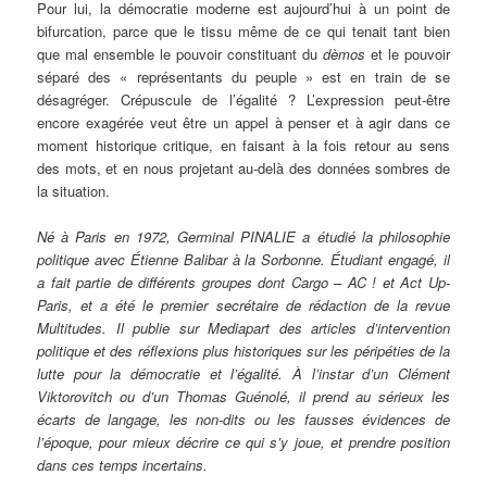
Pour lui, la démocratie moderne est aujourd’hui à un point de
bifurcation, parce que le tissu même de ce qui tenait tant bien
que mal ensemble le pouvoir constituant du
dèmos
et le pouvoir
séparé des « représentants du peuple » est en train de se
désagréger. Crépuscule de l’égalité ? L’expression peut-être
encore exagérée veut être un appel à penser et à agir dans ce
moment historique critique, en faisant à la fois retour au sens
des mots, et en nous projetant au-delà des données sombres de
la situation.
Né à Paris en 1972, Germinal PINALIE a étudié la philosophie
politique avec Étienne Balibar à la Sorbonne. Étudiant engagé, il
a fait partie de différents groupes dont Cargo – AC ! et Act Up-
Paris, et a été le premier secrétaire de rédaction de la revue
Multitudes. Il publie sur Mediapart des articles d’intervention
politique et des réflexions plus historiques sur les péripéties de la
lutte pour la démocratie et l’égalité. À l’instar d’un Clément
Viktorovitch ou d’un Thomas Guénolé, il prend au sérieux les
écarts de langage, les non-dits ou les fausses évidences de
l’époque, pour mieux décrire ce qui s’y joue, et prendre position
dans ces temps incertains.